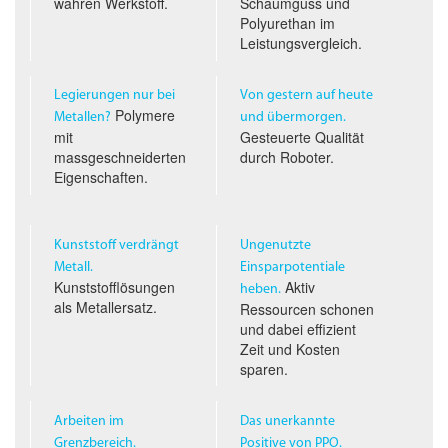
wahren Werkstoff.
Schaumguss und
Polyurethan im
Leistungs­vergleich.
Legierungen nur bei
Von gestern auf heute
Polymere
Metallen?
und übermorgen.
mit
Gesteuerte Qualität
massgeschneiderten
durch Roboter.
Eigenschaften.
Kunststoff verdrängt
Ungenutzte
Metall.
Einsparpotentiale
Kunststofflösungen
Aktiv
heben.
als Metallersatz.
Ressourcen schonen
und dabei effizient
Zeit und Kosten
sparen.
Arbeiten im
Das unerkannte
Grenzbereich.
Positive von PPO.