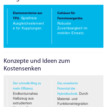
Elastomersterne aus
Gehäuse für
Spielfreie
TPU.
Fernsteuergeräte.
Ausgleichselement
Robuste
e für Kupplungen.
Zuverlässigkeit im
mobilen Einsatz.
Konzepte und Ideen zum
Kostensenken
Der schnelle Weg zu
Das erweiterte
mehr Effizienz.
Potential der
Endkonturnahes
Durch
Hybridtechnik.
Halbzeug aus
Material- und
extrudiertem
Funktionsintegration