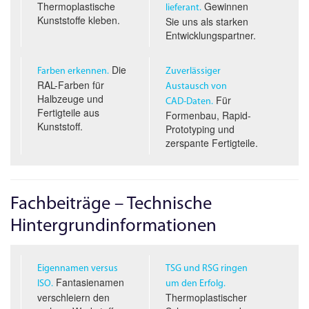
Thermoplastische
Gewinnen
lieferant.
Kunststoffe kleben.
Sie uns als starken
Entwicklungspartner.
Die
Farben erkennen.
Zuverlässiger
RAL-Farben für
Austausch von
Halbzeuge und
Für
CAD-D
aten.
Fertigteile aus
Formenbau, Rapid-
Kunststoff.
Prototyping und
zerspante Fertigteile.
Fachbeiträge – Technische
Hintergrundinformationen
Eigennamen versus
TSG und RSG ringen
Fantasienamen
ISO.
um den Erfolg.
verschleiern den
Thermoplastischer