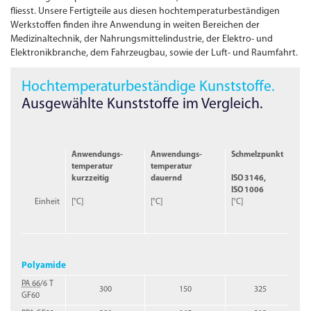
fliesst. Unsere Fertigteile aus diesen hochtemperatur­beständigen
Werkstoffen finden ihre Anwendung in weiten Bereichen der
Medizinaltechnik, der Nahrungs­mittelindustrie, der Elektro- und
Elektronikbranche, dem Fahrzeugbau, sowie der Luft- und Raumfahrt.
Hochtemperatur­beständige Kunststoffe.
Ausgewählte Kunststoffe im Vergleich.
Anwendungs­
Anwendungs­
Schmelzpunkt
temperatur
temperatur
kurzzeitig
dauernd
ISO
3146,
ISO
1006
Einheit
[°C]
[°C]
[°C]
Polyamide
PA 66
/6 T
300
150
325
GF60