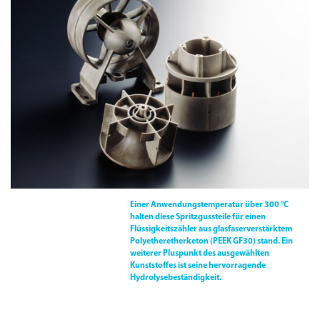
Einer Anwendungs­temperatur über 300 °C
halten diese Spritzgussteile für einen
Flüssigkeitszähler aus glasfaserverstärktem
Polyetheretherketon
(
PEEK GF30
)
stand. Ein
weiterer Pluspunkt des ausgewählten
Kunststoffes ist seine hervorragende
Hydrolysebeständigkeit.