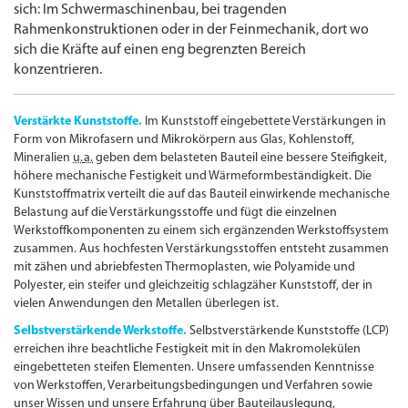
sich: Im Schwermaschinenbau, bei tragenden
Rahmenkonstruktionen oder in der Feinmechanik, dort wo
sich die Kräfte auf einen eng begrenzten Bereich
konzentrieren.
Verstärkte Kunststoffe.
Im Kunststoff eingebettete Verstärkungen in
Form von Mikrofasern und Mikrokörpern aus Glas, Kohlenstoff,
Mineralien
u.
a.
geben dem belasteten Bauteil eine bessere Steifigkeit,
höhere mechanische Festigkeit und Wärmeform­beständigkeit. Die
Kunststoffmatrix verteilt die auf das Bauteil einwirkende mechanische
Belastung auf die Verstärkungs­stoffe und fügt die einzelnen
Werkstoffkomponenten zu einem sich ergänzenden Werkstoffsystem
zusammen. Aus hochfesten Verstärkungs­stoffen entsteht zusammen
mit zähen und abriebfesten Thermoplasten, wie Polyamide und
Polyester, ein steifer und gleichzeitig schlagzäher Kunststoff, der in
vielen Anwen­dungen den Metallen überlegen ist.
Selbstverstärkende Werkstoffe.
Selbstverstärkende Kunststoffe (LCP)
erreichen ihre beachtliche Festigkeit mit in den Makromolekülen
eingebetteten steifen Elementen. Unsere umfassenden Kenntnisse
von Werkstoffen, Verarbeitungs­bedingungen und Verfahren sowie
unser Wissen und unsere Erfahrung über Bauteilauslegung,