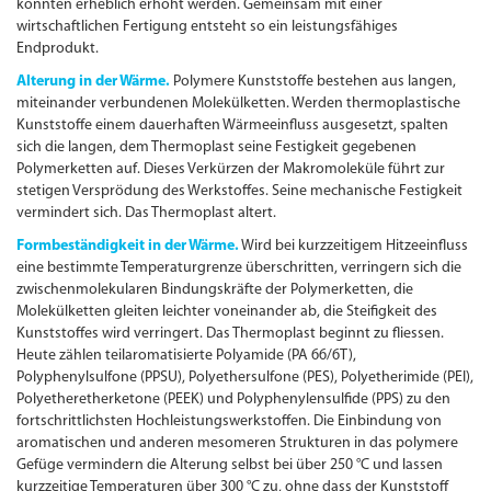
konnten erheblich erhöht werden. Gemeinsam mit einer
wirtschaftlichen Fertigung entsteht so ein leistungs­fähiges
Endprodukt.
Alterung in der Wärme.
Polymere Kunststoffe bestehen aus langen,
miteinander verbundenen Molekülketten. Werden thermoplastische
Kunststoffe einem dauerhaften Wärmeeinfluss ausgesetzt, spalten
sich die langen, dem Thermoplast seine Festigkeit gegebenen
Polymerketten auf. Dieses Verkürzen der Makromoleküle führt zur
stetigen Versprödung des Werkstoffes. Seine mechanische Festigkeit
vermindert sich. Das Thermoplast altert.
Formbeständigkeit in der Wärme.
Wird bei kurzzeitigem Hitzeeinfluss
eine bestimmte Temperaturgrenze überschritten, verringern sich die
zwischenmolekularen Bindungs­kräfte der Polymerketten, die
Molekülketten gleiten leichter voneinander ab, die Steifigkeit des
Kunststoffes wird verringert. Das Thermoplast beginnt zu fliessen.
Heute zählen teilaromatisierte Polyamide (PA 66/6T),
Polyphenylsulfone (PPSU), Polyethersulfone (PES), Polyetherimide (PEI),
Polyetheretherketone (PEEK) und Polyphenylensulfide (PPS) zu den
fortschrittlichsten Hochleistungs­werkstoffen. Die Einbindung von
aromatischen und anderen mesomeren Strukturen in das polymere
Gefüge vermindern die Alterung selbst bei über 250 °C und lassen
kurzzeitige Temperaturen über 300 °C zu, ohne dass der Kunststoff