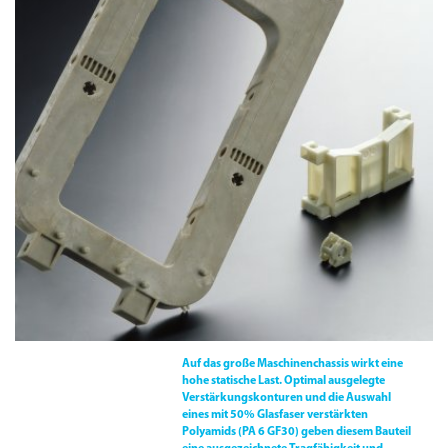
Auf das große Maschinenchassis wirkt eine
hohe statische Last. Optimal ausgelegte
Verstärkungskonturen und die Auswahl
eines mit 50% Glasfaser verstärkten
Polyamids
(
PA 6 GF30
)
geben diesem Bauteil