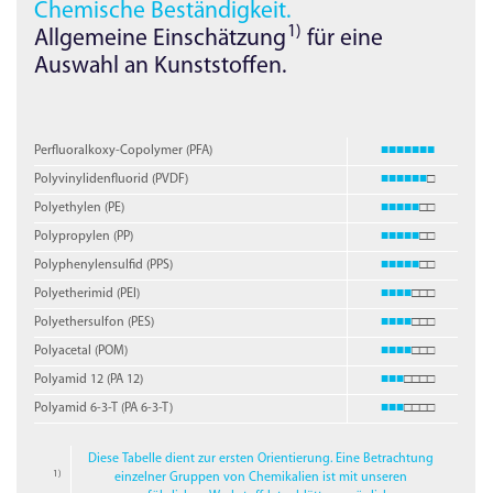
Chemische Beständigkeit.
1)
Allgemeine Einschätzung
für eine
Auswahl an Kunststoffen.
Perfluoralkoxy-Copolymer (PFA)
■■■■■■■
Polyvinylidenfluorid (PVDF)
■■■■■■
□
Polyethylen (PE)
■■■■■
□□
Polypropylen (PP)
■■■■■
□□
Polyphenylensulfid (PPS)
■■■■■
□□
Polyetherimid (PEI)
■■■■
□□□
Polyethersulfon (PES)
■■■■
□□□
Polyacetal (POM)
■■■■
□□□
Polyamid 12 (PA 12)
■■■
□□□□
Polyamid 6-3-T (PA 6-3-T)
■■■
□□□□
Diese Tabelle dient zur ersten Orientierung. Eine Betrachtung
1)
einzelner Gruppen von Chemikalien ist mit unseren