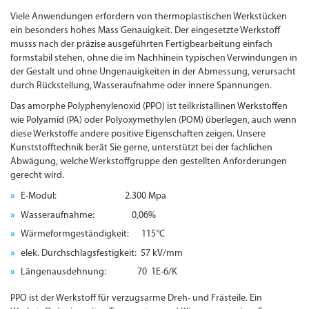
Viele Anwen­dungen erfordern von thermoplastischen Werkstücken
ein besonders hohes Mass Genauigkeit. Der eingesetzte Werkstoff
musss nach der präzise ausgeführten Fertigbearbeitung einfach
formstabil stehen, ohne die im Nachhinein typischen Verwindungen in
der Gestalt und ohne Ungenauigkeiten in der Abmessung, verursacht
durch Rückstellung, Wasseraufnahme oder innere Spannungen.
Das amorphe Polyphenylenoxid (PPO) ist teilkristallinen Werkstoffen
wie Polyamid (PA) oder Polyoxymethylen (POM) überlegen, auch wenn
diese Werkstoffe andere positive Eigenschaften zeigen. Unsere
Kunststofftechnik berät Sie gerne, unterstützt bei der fachlichen
Abwägung, welche Werkstoffgruppe den gestellten Anforderungen
gerecht wird.
E-Modul: 2.300 Mpa
Wasseraufnahme: 0,06%
Wärmeformgeständigkeit: 115
°C
elek. Durchschlagsfestigkeit: 57 kV/mm
Längenausdehnung: 70 1E-6/K
PPO ist der Werkstoff für verzugsarme Dreh- und Frästeile. Ein