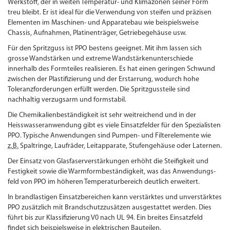
Werkstoff, der in weiten Temperatur- und Klimazonen seiner Form
treu bleibt. Er ist ideal für die Verwendung von steifen und präzisen
Elementen im Maschinen- und Apparatebau wie beispielsweise
Chassis, Aufnahmen, Platinenträger, Getriebegehäuse usw.
Für den Spritzguss ist PPO bestens geeignet. Mit ihm lassen sich
grosse Wandstärken und extreme Wandstärkenunterschiede
innerhalb des Formteiles realisieren. Es hat einen geringen Schwund
zwischen der Plastifizierung und der Erstarrung, wodurch hohe
Toleranzforderungen erfüllt werden. Die Spritzgussteile sind
nachhaltig verzugsarm und formstabil.
Die Chemikalienbeständigkeit ist sehr weitreichend und in der
Heisswasseranwendung gibt es viele Einsatzfelder für den Spezialisten
PPO. Typische Anwen­dungen sind Pumpen- und Filterelemente wie
z.
B.
Spaltringe, Laufräder, Leitapparate, Stufengehäuse oder Laternen.
Der Einsatz von Glasfaser­verstärkungen erhöht die Steifigkeit und
Festigkeit sowie die Warmform­beständigkeit, was das Anwendungs­
feld von PPO im höheren Temperaturbereich deutlich erweitert.
In brandlastigen Einsatzbereichen kann verstärktes und unverstärktes
PPO zusätzlich mit Brandschutzzusätzen ausgestattet werden. Dies
führt bis zur Klassifizierung V0 nach UL 94. Ein breites Einsatzfeld
findet sich beispielsweise in elektrischen Bauteilen.