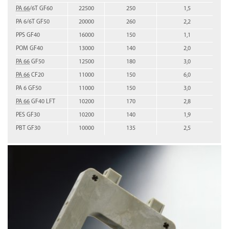
PA 66
/6T GF60
22500
250
1,5
PA 6/6T GF50
20000
260
2,2
PPS GF40
16000
150
1,1
POM GF40
13000
140
2,0
PA 66
GF50
12500
180
3,0
PA 66
CF20
11000
150
6,0
PA 6 GF50
11000
150
3,0
PA 66
GF40 LFT
10200
170
2,8
PES GF30
10200
140
1,9
PBT GF30
10000
135
2,5