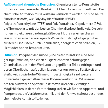
Auflösen und chemische Korrosion.
Chemieresistente Kunststoffe
dürfen sich im dauernden Kontakt mit Chemikalien nicht auflösen. Die
chemische Korrosion muss wirksam verhindert werden. So sind heute
Fluorkunststoffe, wie Polyvinylidenfluoride (PVDF),
Polytetrafluorethylene (PTFE) und Polyfluoralkoxy-Copolymere (PFA),
die Thermoplaste mit der besten Chemiekalienbeständigkeit. Die sehr
hohen molekularen Bindungs­kräfte des Fluors verleihen diesen
Werkstoffen eine hervorragende Widerstandsfähigkeit gegenüber
äusseren Einflüssen durch Chemikalien, energiereichen Strahlen, UV-
Licht oder hohen Temperaturen.
Diffusion.
Polyphenylensulfide (PPS) bieten zusätzlich eine sehr
geringe Diffusion, also einen ausgezeichneten Schutz gegen
Chemikalien, die in den Werkstoff angegriffener Teile eindringen und
deren Oberflächen aufquellen lassen. Hervorragende Festigkeit und
Steifigkeit, sowie hohe Wärmeform­beständigkeit sind weitere
universelle Eigenschaften dieser Polymerwerkstoffe. Mit unserer
breiten Auswahl an Spezialkunststoffen und den vielfältigen
Möglichkeiten in deren Verarbeitung stellen wir für den Apparate- und
Pumpenbau, die Verfahrenstechnik und den Umweltschutz besonders
chemiefeste Kunststoffteile her.