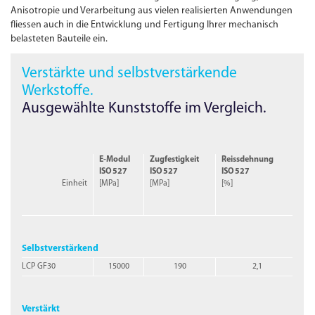
Anisotropie und Verarbeitung aus vielen realisierten Anwen­dungen
fliessen auch in die Entwicklung und Fertigung Ihrer mechanisch
belasteten Bauteile ein.
Verstärkte und selbst­verstärkende
Werkstoffe.
Ausgewählte Kunststoffe im Vergleich.
E-Modul
Zugfestigkeit
Reissdehnung
ISO
527
ISO
527
ISO
527
Einheit
[MPa]
[MPa]
[%]
Selbstverstärkend
LCP GF30
15000
190
2,1
Verstärkt