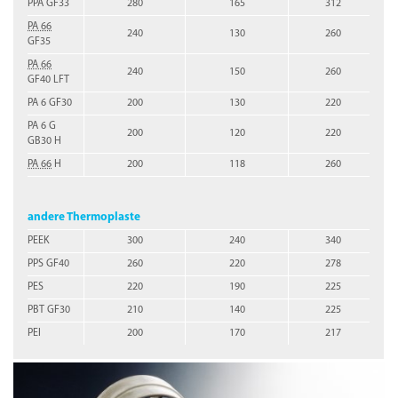
PPA GF33
280
165
312
PA 66
240
130
260
GF35
PA 66
240
150
260
GF40 LFT
PA 6 GF30
200
130
220
PA 6 G
200
120
220
GB30 H
PA 66
H
200
118
260
andere Thermoplaste
PEEK
300
240
340
PPS GF40
260
220
278
PES
220
190
225
PBT GF30
210
140
225
PEI
200
170
217