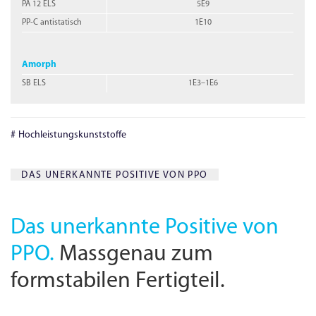
PA 12 ELS
5E9
PP-C antistatisch
1E10
Amorph
SB ELS
1E3–1E6
Hochleistungskunststoffe
DAS UNERKANNTE POSITIVE VON PPO
Das unerkannte Positive von
PPO.
Massgenau zum
formstabilen Fertigteil.