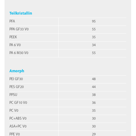
Teilkristallin
PFA
95
PPA GF33 V0
55
PEEK
35
PA 6 V0
34
PA 6 M30 V0
55
Amorph
PEI GF30
48
PES GF20
44
PPSU
38
PC GF10 V0
36
PC V0
35
PC+ABS V0
30
ASA+PC V0
30
PPE V0
29