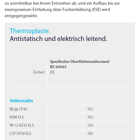
so unmittelbar bei ihrem Entstehen ab, und ein Aufbau bis zur
zwangsweisen Entladung über Funkenbildung (ESE) wird
entgegengewirkt.
Thermoplaste.
Antistatisch und elektrisch leitend.
Spezifischer Oberflächen­widerstand
IEC 60093
Einheit
[Ω]
Teilkristallin
PA 66
CF20
1E2
POM ELS
1E3
PA 12 GF25 ELS
1E4
LCP GF30 ELS
1E6