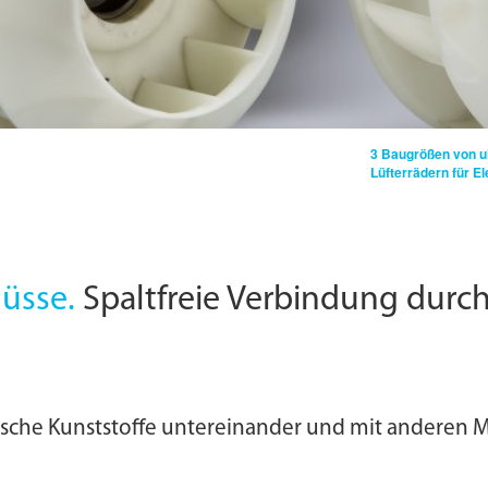
3 Baugrößen von ul
Lüfterrädern für E
lüsse.
Spaltfreie Verbindung durc
tische Kunststoffe untereinander und mit anderen M