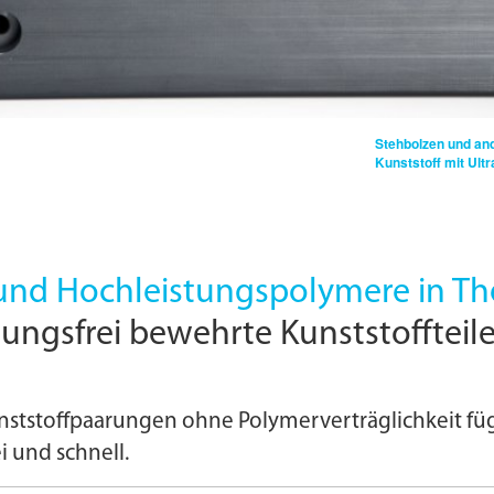
Stehbolzen und ande
Kunststoff mit Ultr
e und Hochleistungspolymere in T
ngs­frei bewehrte Kunststoffteile
ststoffpaarungen ohne Polymerverträglichkeit füg
i und schnell.