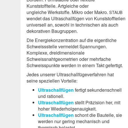
Kunststoffteile. Artgleiche oder
ungleiche Werkstoffe. Mikro oder Makro.
STAUB
wendet das Ultraschallfügen von Kunststoffteilen
universell an, sowohl in technischen als auch
dekorativen Baugruppen.
Die Energiekonzentration auf die eigentliche
Schweissstelle vermeidet Spannungen.
Komplexe, dreidimensionale
Schweissnahtgeometrien oder mehrfache
Schweisspunkte werden in einem Takt gefertigt.
Jedes unserer Ultraschallfügeverfahren hat
seine speziellen Vorteile:
Ultraschallfügen
fertigt sekundenschnell
und rationell.
Ultraschallfügen
stellt Präzision her, mit
hoher Wiederholgenauigkeit.
Ultraschallfügen
schont die Bauteile, sie
werden nur gering mechanisch und
thermisch belastet.