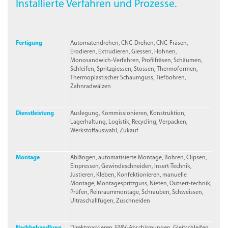
Installierte Verfahren und Prozesse.
Fertigung
Automaten­drehen,
CNC
-
Drehen,
CNC
-
Fräsen,
Erodieren, Extrudieren, Giessen, Hohnen,
Monosandwich-Verfahren, Profilfräsen, Schäumen,
Schleifen, Spritzgiessen, Stossen, Thermoformen,
Thermoplastischer Schaumguss, Tiefbohren,
Zahnradwälzen
Dienstleistung
Auslegung, Kommissionieren, Konstruktion,
Lagerhaltung, Logistik, Recycling, Verpacken,
Werkstoffauswahl, Zukauf
Montage
Ablängen, automatisierte Montage, Bohren, Clipsen,
Einpressen, Gewindeschneiden, Insert-Technik,
Justieren, Kleben, Konfektionieren, manuelle
Montage, Montagespritzguss, Nieten, Outsert-technik,
Prüfen, Reinraummontage, Schrauben, Schweissen,
Ultraschallfügen, Zuschneiden
Nachbehandlung
Direktmarkieren, EMV-Abschirmungen, Gleitschleifen,