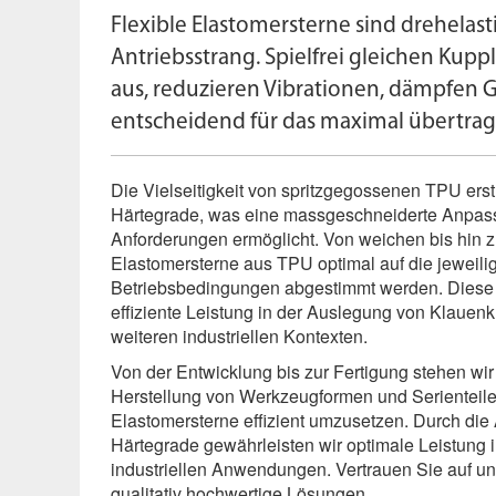
Flexible Elastomersterne sind drehela
Antriebsstrang. Spielfrei gleichen Kup
aus, reduzieren Vibrationen, dämpfen 
entscheidend für das maximal übertr
Die Vielseitigkeit von spritzgegossenen TPU erst
Härtegrade, was eine massgeschneiderte Anpass
Anforderungen ermöglicht. Von weichen bis hin 
Elastomersterne aus TPU optimal auf die jeweil
Betriebsbedingungen abgestimmt werden. Diese Fl
effiziente Leistung in der Auslegung von Klauen
weiteren industriellen Kontexten.
Von der Entwicklung bis zur Fertigung stehen wir
Herstellung von Werkzeugformen und Serienteile
Elastomersterne effizient umzusetzen. Durch di
Härtegrade gewährleisten wir optimale Leistung
industriellen Anwen­dungen. Vertrauen Sie auf un
qualitativ hochwertige Lösungen.