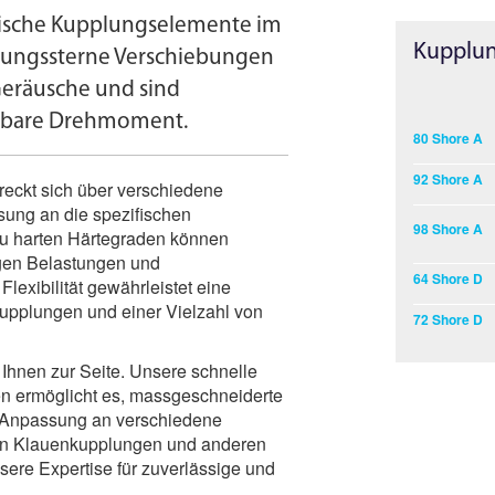
stische Kupplungselemente im
Kupplun
plungs­sterne Verschiebungen
Geräusche und sind
agbare Drehmoment.
80 Shore A
92 Shore A
reckt sich über verschiedene
ung an die spezifischen
98 Shore A
zu harten Härtegraden können
igen Belastungen und
64 Shore D
exibilität gewährleistet eine
kupplungen und einer Vielzahl von
72 Shore D
 Ihnen zur Seite. Unsere schnelle
n ermöglicht es, massgeschneiderte
e Anpassung an verschiedene
 in Klauenkupplungen und anderen
sere Expertise für zuverlässige und