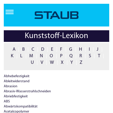
Direkt
zum
Inhalt
Kunststoff-Lexikon
A
|
B
|
C
|
D
|
E
|
F
|
G
|
H
|
I
|
J
|
K
|
L
|
M
|
N
|
O
|
P
|
Q
|
R
|
S
|
T
|
U
|
V
|
W
|
X
|
Y
|
Z
Abhebefestigkeit
Ableitwiderstand
Abrasion
Abrasiv-Wasserstrahlschneiden
Abriebfestigkeit
ABS
Abwärtskompatibilität
Acetalcopolymer