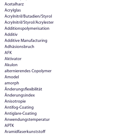
Acetalharz
Acrylglas
Acrylnitril/Butadien/Styrol
Acrylnitril/Styrol/Acrylester
Additionspolymerisation
Additiv
Additive Manufacturing
Adhäsionsbruch
AFK
Aktivator
Akulon
alternierendes Copolymer
Amodel
amorph
Änderungsflexibilität
Änderungsindex
Anisotropie
Antifog-Coating
Antiglare-Coating
Anwendungstemperatur
APTK
Aramidfaserkunststoff