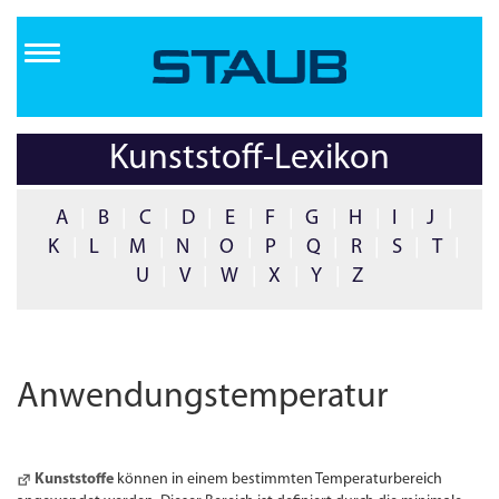
Direkt
zum
Inhalt
Kunststoff-Lexikon
A
|
B
|
C
|
D
|
E
|
F
|
G
|
H
|
I
|
J
|
K
|
L
|
M
|
N
|
O
|
P
|
Q
|
R
|
S
|
T
|
U
|
V
|
W
|
X
|
Y
|
Z
Anwendungstemperatur
Kunststoffe
können in einem bestimmten Temperaturbereich