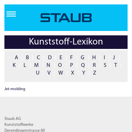
Direkt
zum
Inhalt
Kunststoff-Lexikon
A
|
B
|
C
|
D
|
E
|
F
|
G
|
H
|
I
|
J
|
K
|
L
|
M
|
N
|
O
|
P
|
Q
|
R
|
S
|
T
|
U
|
V
|
W
|
X
|
Y
|
Z
Jet-molding
Staub AG
Kunststoffwerke
Derendingenstrasse 60